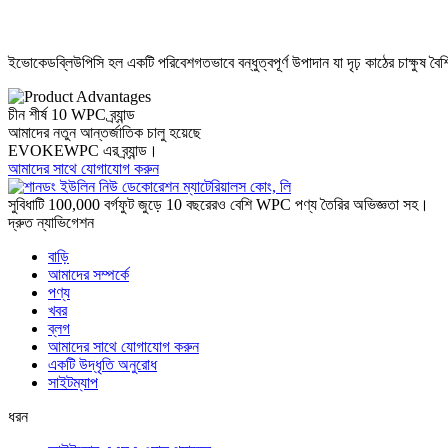
ইভোকেডব্লিউপিসি হল একটি পরিবেশগতভাবে বন্ধুত্বপূর্ণ উপাদান যা দৃঢ় কাঠের চাক্ষুষ বৈশ
চীন শীর্ষ 10 WPC ব্র্যান্ড
আমাদের নতুন আন্তর্জাতিক চালু হয়েছে
EVOKEWPC এর ব্র্যান্ড।
আমাদের সাথে যোগাযোগ করুন
সুবিধাটি 100,000 বর্গফুট জুড়ে 10 বছরেরও বেশি WPC পণ্য তৈরির অভিজ্ঞতা সহ।
দ্রুত ন্যাভিগেশন
বাড়ি
আমাদের সম্পর্কে
পণ্য
খবর
ব্লগ
আমাদের সাথে যোগাযোগ করুন
একটি উদ্ধৃতি অনুরোধ
সাইটম্যাপ
ধরন