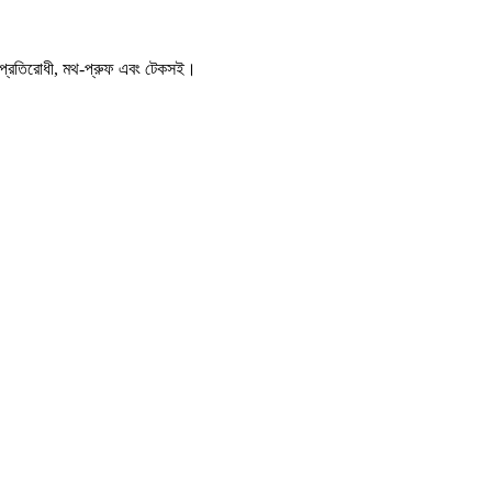
িখা-প্রতিরোধী, মথ-প্রুফ এবং টেকসই।