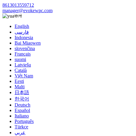
8613013559712
manager@evokewpc.com
বাংলা
English
فارسی
Indonesia
Bai Miaowen
slovenčina
Français
suomi
Latviešu
Català
Việt Nam
Eesti
Malti
日本語
한국어
Deutsch
Español
Italiano
Português
Türkçe
عربي