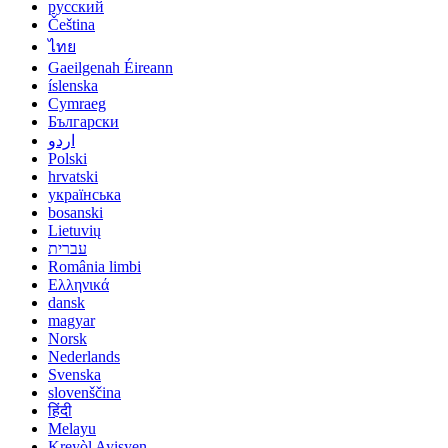
русский
Čeština
ไทย
Gaeilgenah Éireann
íslenska
Cymraeg
Български
اردو
Polski
hrvatski
українська
bosanski
Lietuvių
עברית
România limbi
Ελληνικά
dansk
magyar
Norsk
Nederlands
Svenska
slovenščina
हिंदी
Melayu
Kreyòl Ayisyen