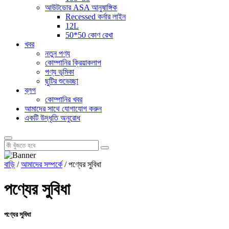
আউটডোর ASA আনুষাঙ্গিক
Recessed কর্নার লাইন
12L
50*50 কোণ রেখা
খবর
নতুন পণ্য
কোম্পানির ক্রিয়াকলাপ
পণ্য ভূমিকা
ছুটির শুভেচ্ছা
ব্লগ
কোম্পানির খবর
আমাদের সাথে যোগাযোগ করুন
একটি উদ্ধৃতি অনুরোধ
বাড়ি
/
আমাদের সম্পর্কে
/ পণ্যের সুবিধা
পণ্যের সুবিধা
পণ্যের সুবিধা