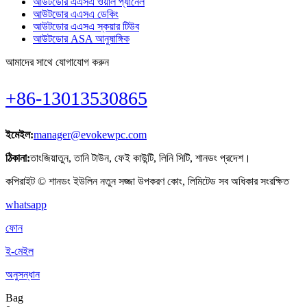
আউটডোর এএসএ ওয়াল প্যানেল
আউটডোর এএসএ ডেকিং
আউটডোর এএসএ স্কয়ার টিউব
আউটডোর ASA আনুষাঙ্গিক
আমাদের সাথে যোগাযোগ করুন
+86-13013530865
ইমেইল:
manager@evokewpc.com
ঠিকানা:
তাংজিয়াতুন, তানি টাউন, ফেই কাউন্টি, লিনি সিটি, শানডং প্রদেশ।
কপিরাইট © শানডং ইউলিন নতুন সজ্জা উপকরণ কোং, লিমিটেড সব অধিকার সংরক্ষিত
whatsapp
ফোন
ই-মেইল
অনুসন্ধান
Bag