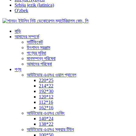
Srbija jezik (latinica)
O'zbek
বাড়ি
আমাদের সম্পর্কে
সার্টিফিকেট
উৎপাদন সরঞ্জাম
পণ্যের সুবিধা
মানসম্পন্ন পরিষেবা
আমাদের পরিষেবা
পণ্য
আউটডোর এএসএ ওয়াল প্যানেল
220*25
214*22
192*30
120*12
112*16
162*16
আউটডোর এএসএ ডেকিং
140*24
138*22
আউটডোর এএসএ স্কয়ার টিউব
100*50